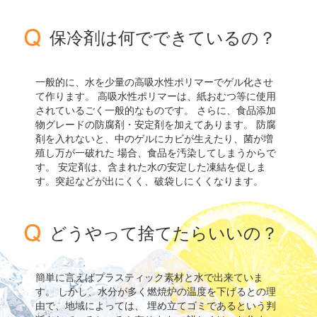
保冷剤は何でできているの？
一般的に、水を少量の高吸水性ポリマーでゲル化させ
て作ります。 高吸水性ポリマーは、紙おむつ等に使用
されているごく一般的なものです。 さらに、食品添加
物グレードの防腐剤・安定剤を加えてあります。 防腐
剤を入れないと、中のゲルにカビが生えたり、菌が増
殖し万が一破れた 場合、食品を汚染してしまうからで
す。 安定剤は、含まれた水の安定した凍結を促しま
す。突起などが出にくく、破袋しにくくなります。
どうやって捨てたらいいの？
簡単に言えばプラスティック素材と水で出来ていま
す。 しかし、水分が多く燃焼炉の温度を下げるとの理
由で、地域によっては、 埋め立てゴミであるという判